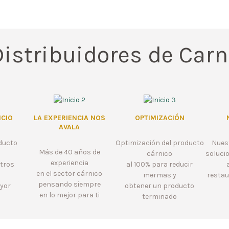
Distribuidores de Carn
ICIO
LA EXPERIENCIA NOS
OPTIMIZACIÓN
AVALA
oducto
Optimización del producto
Nuest
Más de 40 años de
cárnico
soluci
experiencia
stros
al 100% para reducir
en el sector cárnico
mermas y
restau
pensando siempre
yor
obtener un producto
en lo mejor para ti
o
terminado