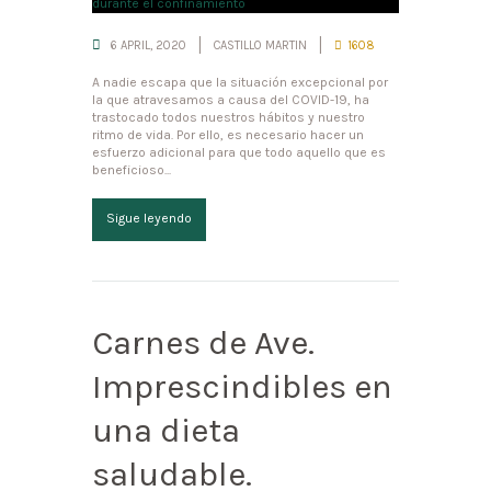
6 APRIL, 2020
CASTILLO MARTIN
1608
A nadie escapa que la situación excepcional por
la que atravesamos a causa del COVID-19, ha
trastocado todos nuestros hábitos y nuestro
ritmo de vida. Por ello, es necesario hacer un
esfuerzo adicional para que todo aquello que es
beneficioso...
Sigue leyendo
Carnes de Ave.
Imprescindibles en
una dieta
saludable.