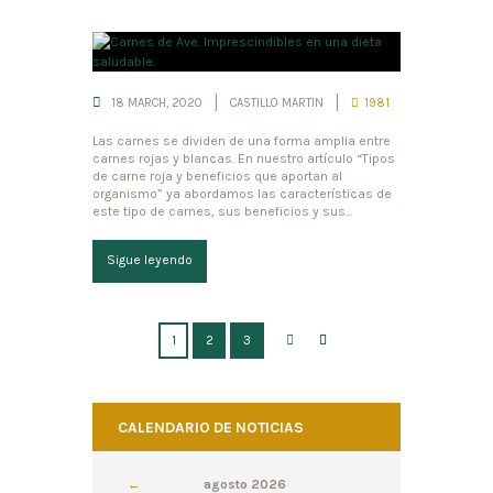
18 MARCH, 2020
CASTILLO MARTIN
1981
Las carnes se dividen de una forma amplia entre
carnes rojas y blancas. En nuestro artículo “Tipos
de carne roja y beneficios que aportan al
organismo” ya abordamos las características de
este tipo de carnes, sus beneficios y sus...
Sigue leyendo
1
2
3
CALENDARIO DE NOTICIAS
agosto
2026